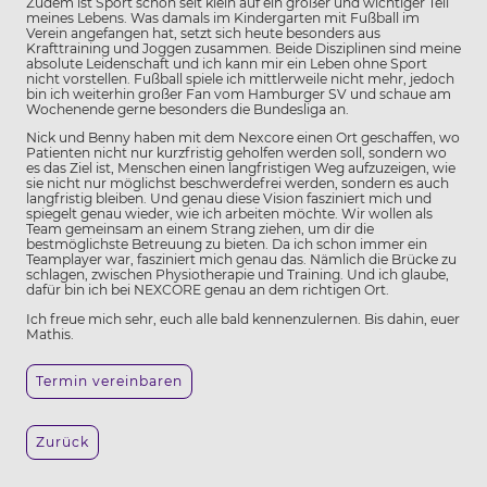
Zudem ist Sport schon seit klein auf ein großer und wichtiger Teil
meines Lebens. Was damals im Kindergarten mit Fußball im
Verein angefangen hat, setzt sich heute besonders aus
Krafttraining und Joggen zusammen. Beide Disziplinen sind meine
absolute Leidenschaft und ich kann mir ein Leben ohne Sport
nicht vorstellen. Fußball spiele ich mittlerweile nicht mehr, jedoch
bin ich weiterhin großer Fan vom Hamburger SV und schaue am
Wochenende gerne besonders die Bundesliga an.
Nick und Benny haben mit dem Nexcore einen Ort geschaffen, wo
Patienten nicht nur kurzfristig geholfen werden soll, sondern wo
es das Ziel ist, Menschen einen langfristigen Weg aufzuzeigen, wie
sie nicht nur möglichst beschwerdefrei werden, sondern es auch
langfristig bleiben. Und genau diese Vision fasziniert mich und
spiegelt genau wieder, wie ich arbeiten möchte. Wir wollen als
Team gemeinsam an einem Strang ziehen, um dir die
bestmöglichste Betreuung zu bieten. Da ich schon immer ein
Teamplayer war, fasziniert mich genau das. Nämlich die Brücke zu
schlagen, zwischen Physiotherapie und Training. Und ich glaube,
dafür bin ich bei NEXCORE genau an dem richtigen Ort.
Ich freue mich sehr, euch alle bald kennenzulernen. Bis dahin, euer
Mathis.
Termin vereinbaren
Zurück